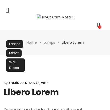
0
Home
>
Lamps
>
Libero Lorem
Lamps
Mirror
Wall
Decor
by
ADMIN
on
Nisan 23, 2018
Libero Lorem
Donec vitae hendrerit arcu, sit amet