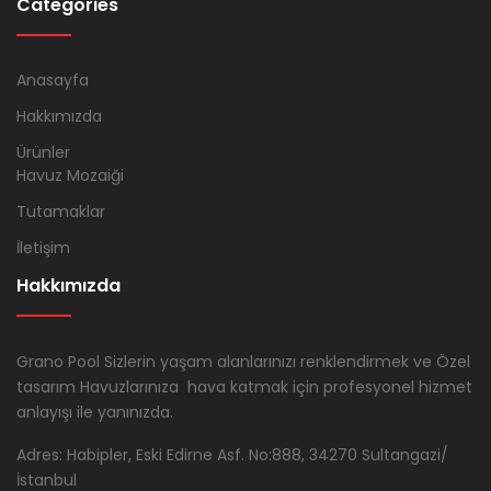
Categories
Anasayfa
Hakkımızda
Ürünler
Havuz Mozaiği
Tutamaklar
İletişim
Hakkımızda
Grano Pool Sizlerin yaşam alanlarınızı renklendirmek ve Özel
tasarım Havuzlarınıza hava katmak için profesyonel hizmet
anlayışı ile yanınızda.
Adres: Habipler, Eski Edirne Asf. No:888, 34270 Sultangazi/
İstanbul