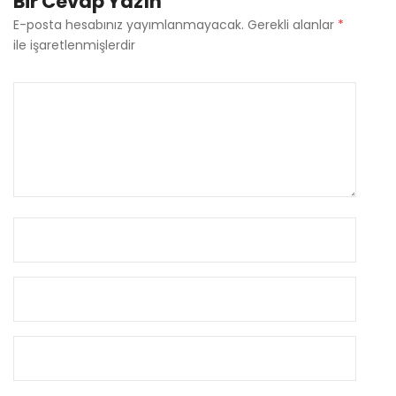
Bir Cevap Yazın
E-posta hesabınız yayımlanmayacak.
Gerekli alanlar
*
ile işaretlenmişlerdir